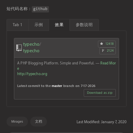
短代码名称：
github
Tab 1
示例
效果
参数说明
typecho
/
12418
typecho
2124
A PHP Blogging Platform. Simple and Powerful.
—
Read Mor
e
http://typecho.org
Latest commit to the
master
branch on 7-17-2026
Download as zip
Mirages
文档
Last Modified: January 7, 2020