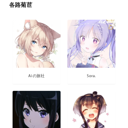
各路菊苣
Ai の旅社
Sora.