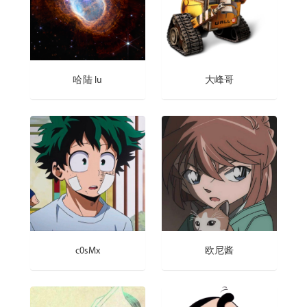
哈陆 lu
大峰哥
c0sMx
欧尼酱