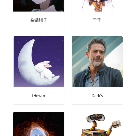
杂话铺子
千千
iHewro
Dark's