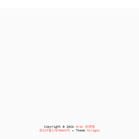
Copyright © 2026
Hran 的博客
苏ICP备17070069号
• Theme
Mirages