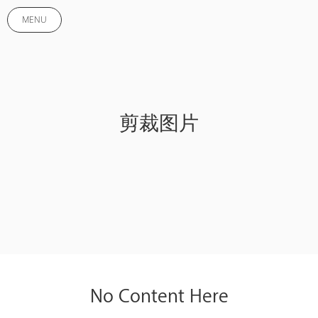
MENU
剪裁图片
No Content Here