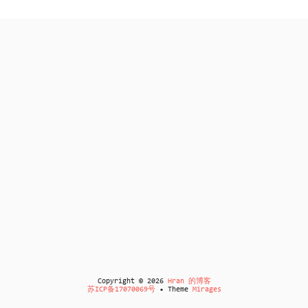
Copyright © 2026
Hran 的博客
苏ICP备17070069号
• Theme
Mirages